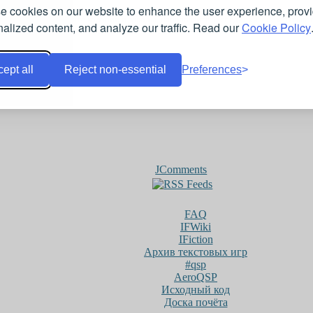
e cookies on our website to enhance the user experience, prov
ком будущем. Стройте колонии и заводы, направляйте экспедиции к незанятым 
alized content, and analyze our traffic. Read our
Cookie Policy
онлайн
ept all
Reject non-essential
Preferences
JComments
FAQ
IFWiki
IFiction
Архив текстовых игр
#qsp
AeroQSP
Исходный код
Доска почёта