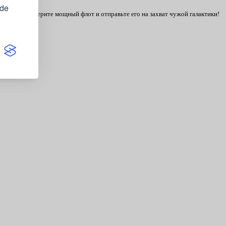
ide
планетам, соберите мощный флот и отправьте его на захват чужой галактики!
.