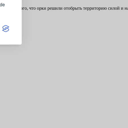
ide
 дошло до того, что орки решили отобрыть территорию силой и 
.