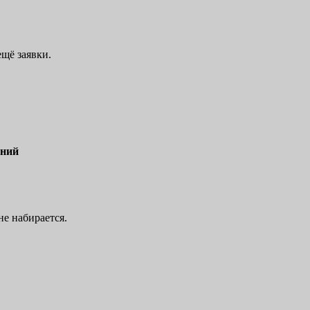
щё заявки.
ений
не набирается.