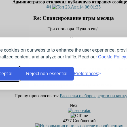
Администратор отключил публичную отправку сообщ
#4
23.Авг.14 06:01:35
Re: Спонсирование игры месяца
Три спонсора. Нужно ещё.
Nex
e cookies on our website to enhance the user experience, prov
4277
Сообщений
alized content, and analyze our traffic. Read our
Cookie Policy
Администратор отключил публичную отправку сообщ
ept all
Reject non-essential
Preferences
#5
23.Авг.14 06:20:49
Re: Спонсирование игры месяца
Прошу проголосовать:
Рассылка о сборе средств на конк
Nex
4277
Сообщений