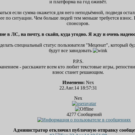
и платформа на год оживёт.
заться если сумма окажется для него неподъёмной, подведя оста
ее по ситуации. Чем больше людей тем меньше требуется взнос.
спонсоров.
е в ЛС, на почту, в скайп, куда угодно. Я жду и очень наде
делать специальный статус пользователя "Меценат", который буд
будут все завидовать
P.P.S.
анением - расскажите всем кто любит текстовые игры, репостни
взнос станет решающим.
Изменено:
Nex
22.Авг.14 18:57:31
Nex
4277
Сообщений
Администратор отключил публичную отправку сообщ