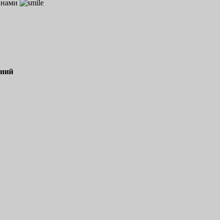
с нами
ений