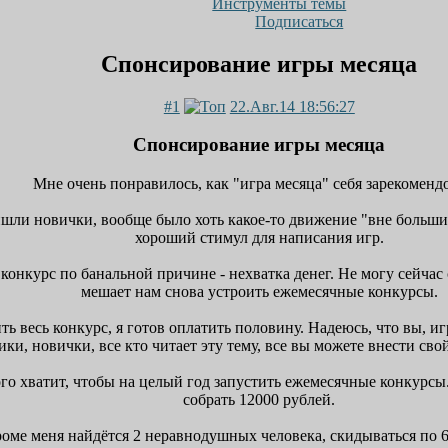
Инструменты темы
Подписаться
Спонсирование игры месяца
#1
22.Авг.14 18:56:27
Спонсирование игры месяца
Мне очень понравилось, как "игра месяца" себя зарекоменд
шли новички, вообще было хоть какое-то движение "вне больш
хороший стимул для написания игр.
онкурс по банальной причине - нехватка денег. Не могу сейчас 
мешает нам снова устроить ежемесячные конкурсы.
ить весь конкурс, я готов оплатить половину. Надеюсь, что вы,
ики, новички, все кто читает эту тему, все вы можете внести св
го хватит, чтобы на целый год запустить ежемесячные конкурсы. 
собрать 12000 рублей.
ме меня найдётся 2 неравнодушных человека, скидываться по 600