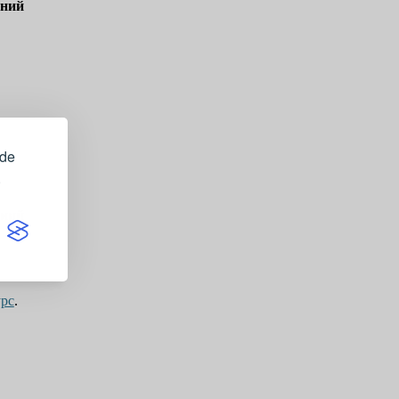
ений
ide
.
ений
урс
.