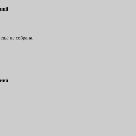
ений
ещё не собрана.
ений