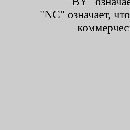
"BY" означае
"NC" означает, чт
коммерчес