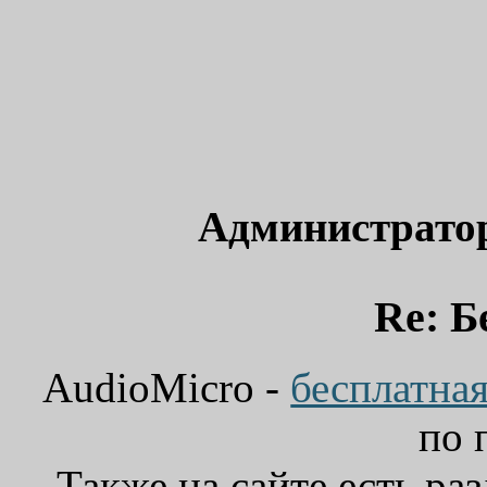
Администрато
Re: Б
AudioMicro -
бесплатна
по 
Также на сайте есть ра