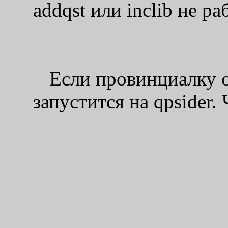
addqst или inclib не р
Если провинциалку о
запустится на qpsider.