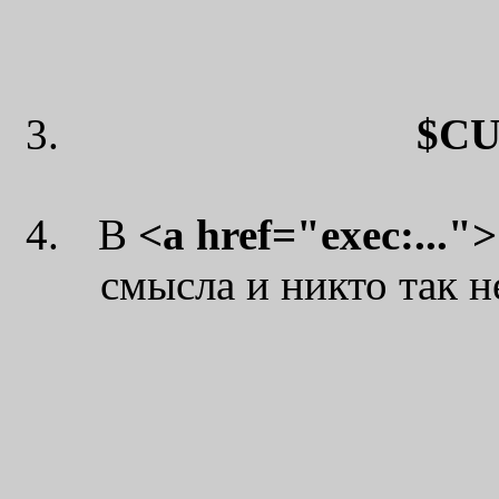
$C
В
<a href="exec:...">
смысла и никто так не