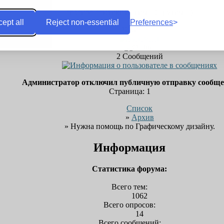
спасибо откликнувшимся! трудимся)
ept all
Reject non-essential
Preferences
DOG8
2
Сообщений
Администратор отключил публичную отправку сообщ
Страница:
1
Список
»
Архив
» Нужна помощь по Графическому дизайну.
Информация
Статистика форума:
Всего тем:
1062
Всего опросов:
14
Всего сообщений: