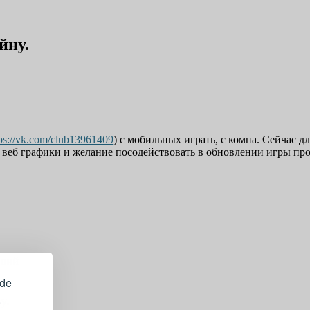
йну.
tps://vk.com/club13961409
) с мобильных играть, с компа. Сейчас д
и веб графики и желание посодействовать в обновлении игры пр
ений
ide
.
у.