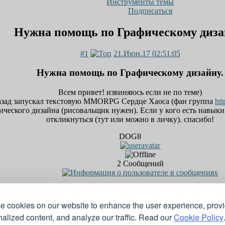
Инструменты темы
Подписаться
Нужна помощь по Графическому диза
#1
21.Июн.17 02:51:05
Нужна помощь по Графическому дизайну.
Всем привет! извиняюсь если не по теме)
назад запускал текстовую MMORPG Сердце Хаоса (фан группа
ht
ческого дизайна (рисовальщик нужен). Если у кого есть навык
откликнуться (тут или можно в личку). спасибо!
DOG8
2
Сообщений
Администратор отключил публичную отправку сообщ
#2
01.Июл.17 00:01:08
e cookies on our website to enhance the user experience, prov
alized content, and analyze our traffic. Read our
Cookie Policy
Re: Нужна помощь по Графическому дизайн